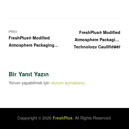
Yazı
PREV
FreshPlus® Modified
FreshPlus® Modified
Atmosphere Packaging
gezinmesi
Atmosphere Packaging
NEXT
Technology Cauliflower
Technology Bell Papper
Bir Yanıt Yazın
Yorum yapabilmek için
oturum açmalısınız
.
Coppyright © 2026
FreshPlus
. All Rights Reserved.