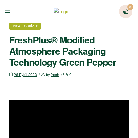
0
Menu
CATEGORIES
UNCATEGORIZED
FreshPlus® Modified
Atmosphere Packaging
Technology Green Pepper
26 Eylül 2023
by
fresh
0