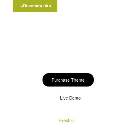
Devamını oku
Start to build your
beautiful store now!
Purchase Theme
Live Demo
Copyright © 2020
Freshio
. Designed by Opal.